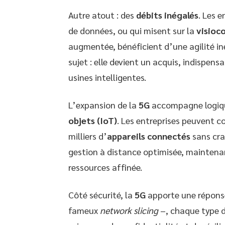
Autre atout : des
débits inégalés
. Les 
de données, ou qui misent sur la
visioc
augmentée, bénéficient d’une agilité iné
sujet : elle devient un acquis, indispens
usines intelligentes.
L’expansion de la
5G
accompagne logiqu
objets (IoT)
. Les entreprises peuvent co
milliers d’
appareils connectés
sans cra
gestion à distance optimisée, maintenan
ressources affinée.
Côté sécurité, la
5G
apporte une réponse
fameux
network slicing
–, chaque type d