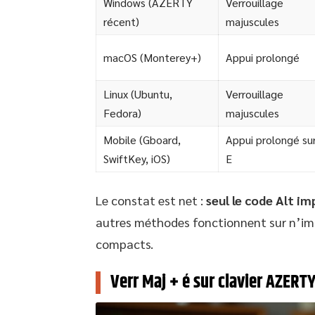
Windows (AZERTY
Verrouillage
récent)
majuscules
macOS (Monterey+)
Appui prolongé
Linux (Ubuntu,
Verrouillage
Fedora)
majuscules
Mobile (Gboard,
Appui prolongé su
SwiftKey, iOS)
E
Le constat est net :
seul le code Alt i
autres méthodes fonctionnent sur n’impo
compacts.
Verr Maj + é sur clavier AZERTY