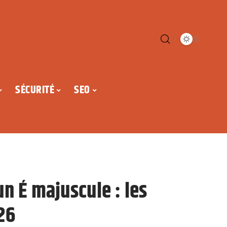
SÉCURITÉ
SEO
un É majuscule : les
26