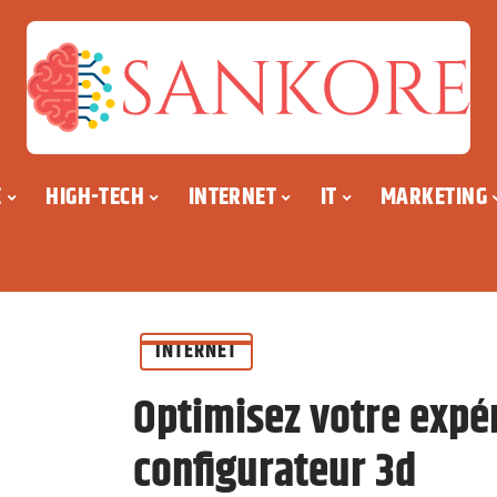
E
HIGH-TECH
INTERNET
IT
MARKETING
INTERNET
Optimisez votre expér
configurateur 3d