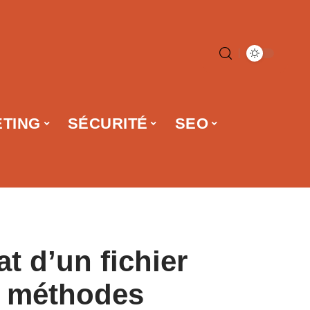
TING
SÉCURITÉ
SEO
t d’un fichier
t méthodes