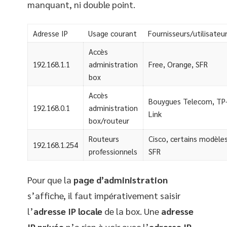
manquant, ni double point.
Adresse IP
Usage courant
Fournisseurs/utilisateu
Accès
192.168.1.1
administration
Free, Orange, SFR
box
Accès
Bouygues Telecom, TP
192.168.0.1
administration
Link
box/routeur
Routeurs
Cisco, certains modèle
192.168.1.254
professionnels
SFR
Pour que la
page d’administration
s’affiche, il faut impérativement saisir
l’
adresse IP locale
de la box. Une
adresse
IP privée
n’a rien à voir avec l’
adresse IP